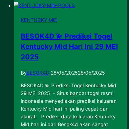
KENTUCKY MID
BESOK4D 💫 Prediksi Togel
Kentucky Mid Hari Ini 29 MEI
2025
By
BESOK4D
28/05/2025
28/05/2025
BESOK4D 💫 Prediksi Togel Kentucky Mid
29 MEI 2025 – Situs bandar togel resmi
indonesia menyediakan prediksi keluaran
Kentucky Mid hari ini paling cepat dan
akurat. Prediksi data keluaran Kentucky
Mid hari ini dari Besok4d akan sangat