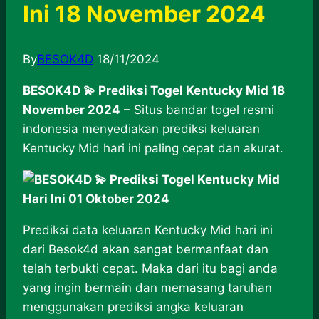
Ini 18 November 2024
By
BESOK4D
18/11/2024
BESOK4D 💫 Prediksi Togel Kentucky Mid 18
November 2024
– Situs bandar togel resmi
indonesia menyediakan prediksi keluaran
Kentucky Mid hari ini paling cepat dan akurat.
Prediksi data keluaran Kentucky Mid hari ini
dari Besok4d akan sangat bermanfaat dan
telah terbukti cepat. Maka dari itu bagi anda
yang ingin bermain dan memasang taruhan
menggunakan prediksi angka keluaran