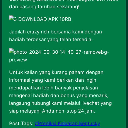
dan pasang taruhan sekarang!
Jadilah crazy rich bersama kami dengan
hadiah terbesar yang telah tersedia.
Untuk kalian yang kurang paham dengan
informasi yang kami berikan dan ingin
mendapatkan lebih banyak penjelasan
mengenai hadiah dan bonus yang menarik,
langsung hubungi kami melalui livechat yang
siap melayani Anda non-stop 24 jam.
Post Tags:
#
Prediksi Keluaran Kentucky