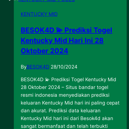
KENTUCKY MID
BESOK4D 💫 Prediksi Togel
Kentucky Mid Hari Ini 28
Oktober 2024
By
BESOK4D
28/10/2024
BESOK4D 💫 Prediksi Togel Kentucky Mid
28 Oktober 2024 – Situs bandar togel
resmi indonesia menyediakan prediksi
keluaran Kentucky Mid hari ini paling cepat
dan akurat. Prediksi data keluaran
Kentucky Mid hari ini dari Besok4d akan
sangat bermanfaat dan telah terbukti