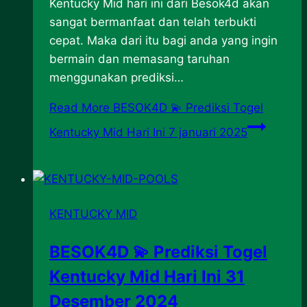
Kentucky Mid hari ini dari Besok4d akan
sangat bermanfaat dan telah terbukti
cepat. Maka dari itu bagi anda yang ingin
bermain dan memasang taruhan
menggunakan prediksi…
Read More
BESOK4D 💫 Prediksi Togel
Kentucky Mid Hari Ini 7 januari 2025
KENTUCKY MID
BESOK4D 💫 Prediksi Togel
Kentucky Mid Hari Ini 31
Desember 2024