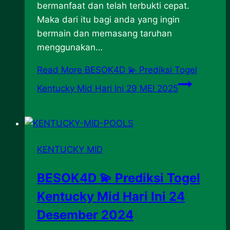
bermanfaat dan telah terbukti cepat.
Maka dari itu bagi anda yang ingin
bermain dan memasang taruhan
menggunakan…
Read More
BESOK4D 💫 Prediksi Togel
Kentucky Mid Hari Ini 29 MEI 2025
KENTUCKY MID
BESOK4D 💫 Prediksi Togel
Kentucky Mid Hari Ini 24
Desember 2024