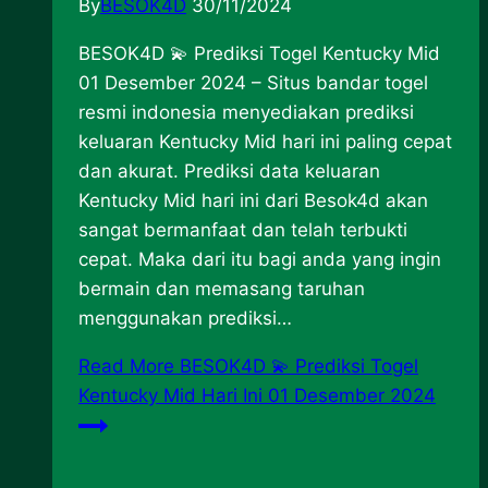
By
BESOK4D
30/11/2024
BESOK4D 💫 Prediksi Togel Kentucky Mid
01 Desember 2024 – Situs bandar togel
resmi indonesia menyediakan prediksi
keluaran Kentucky Mid hari ini paling cepat
dan akurat. Prediksi data keluaran
Kentucky Mid hari ini dari Besok4d akan
sangat bermanfaat dan telah terbukti
cepat. Maka dari itu bagi anda yang ingin
bermain dan memasang taruhan
menggunakan prediksi…
Read More
BESOK4D 💫 Prediksi Togel
Kentucky Mid Hari Ini 01 Desember 2024