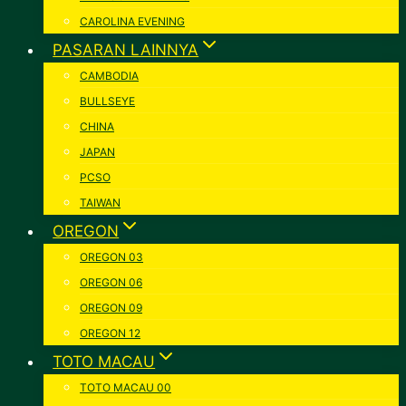
CAROLINA EVENING
PASARAN LAINNYA
CAMBODIA
BULLSEYE
CHINA
JAPAN
PCSO
TAIWAN
OREGON
OREGON 03
OREGON 06
OREGON 09
OREGON 12
TOTO MACAU
TOTO MACAU 00