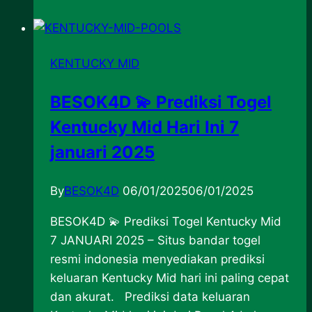
KENTUCKY MID
BESOK4D 💫 Prediksi Togel
Kentucky Mid Hari Ini 7
januari 2025
By
BESOK4D
06/01/2025
06/01/2025
BESOK4D 💫 Prediksi Togel Kentucky Mid
7 JANUARI 2025 – Situs bandar togel
resmi indonesia menyediakan prediksi
keluaran Kentucky Mid hari ini paling cepat
dan akurat. Prediksi data keluaran