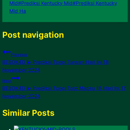
Mid
#
Prediksi Kentucky Mid
#
Prediksi Kentucky
Mid Ha
Post navigation
Previous
BESOK4D 💫 Prediksi Togel Taiwan Hari Ini 18
November 2024
Next
BESOK4D 💫 Prediksi Togel Toto Macau 16 Hari Ini 17
November 2024
Similar Posts