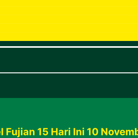
 Fujian 15 Hari Ini 10 Nove