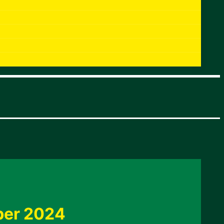
mber 2024