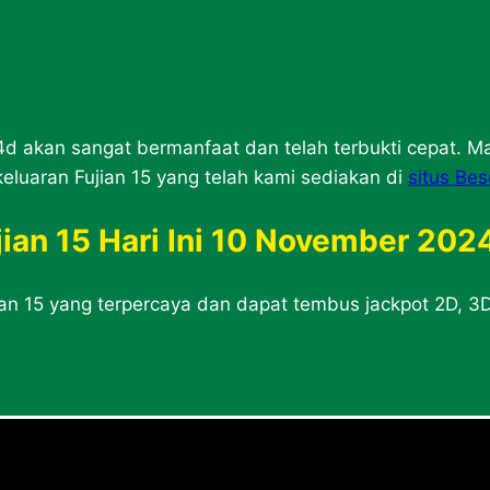
ANGKA MAIN BBFS : 6*2*8*3*7*9
4D : 6812*3568
3D : 918*329
2D : 98*23
TOP 2D (BB) : 48*83*27*94*74
ANGKA KEMBAR : 77*22
CB | CM | CN : 2 | 4 | 3
SHIO 2D : ANJING*NAGA